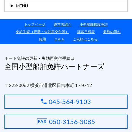
MENU
トップページ
運営者紹介
小型船舶操縦免許
免許手続（更新・失効再交付等）
講習日程表
業務の流れ
費用
Ｑ＆Ａ
ご依頼はこちら
ボート免許の更新・失効再交付手続は
全国小型船舶免許パートナーズ
〒223-0062 横浜市港北区日吉本町１-９-12
045-564-9103
050-3156-3085