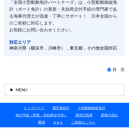
「全国小型船舶免許パートナーズ」は，小型船舶操縦免
許（ボート免許）の更新・失効再交付手続の専門家であ
る海事代理士が迅速・丁寧にサポート！ 日本全国から
のご依頼に対応します。
お気軽にお問い合わせください。
対応エリア
神奈川県（横浜市，川崎市），東京都，その他全国対応
目 次
MENU
トップページ
運営者紹介
小型船舶操縦免許
免許手続（更新・失効再交付等）
講習日程表
業務の流れ
費用
Ｑ＆Ａ
ご依頼はこちら