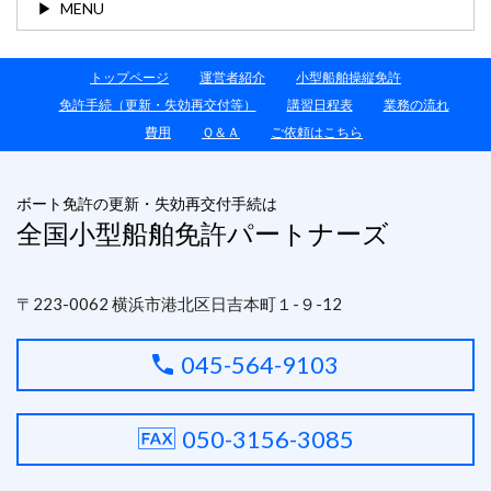
MENU
トップページ
運営者紹介
小型船舶操縦免許
免許手続（更新・失効再交付等）
講習日程表
業務の流れ
費用
Ｑ＆Ａ
ご依頼はこちら
ボート免許の更新・失効再交付手続は
全国小型船舶免許パートナーズ
〒223-0062 横浜市港北区日吉本町１-９-12
045-564-9103
050-3156-3085