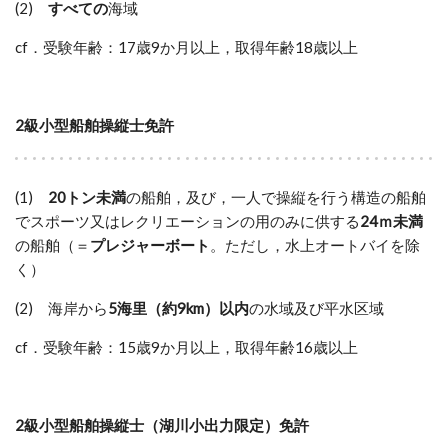
(2)
すべての
海域
cf．受験年齢：17歳9か月以上，取得年齢18歳以上
2級小型船舶操縦士免許
(1)
20トン未満
の船舶，及び，一人で操縦を行う構造の船舶
でスポーツ又はレクリエーションの用のみに供する
24ｍ未満
の船舶（＝
プレジャーボート
。ただし，水上オートバイを除
く）
(2) 海岸から
5海里（約9km）以内
の水域及び平水区域
cf．受験年齢：15歳9か月以上，取得年齢16歳以上
2級小型船舶操縦士（湖川小出力限定）免許