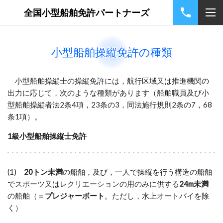
全国小型船舶免許パートナーズ
小型船舶操縦免許の種類
小型船舶操縦士の操縦免許には，航行区域又は推進機関の
出力に応じて，次のような種類があります（船舶職員及び小
型船舶操縦者法2条4項，23条の3，同法施行規則2条の7，68
条1項）。
1級小型船舶操縦士免許
(1)
20トン未満
の船舶，及び，一人で操縦を行う構造の船舶
でスポーツ又はレクリエーションの用のみに供する
24m未満
の船舶（＝
プレジャーボート
。ただし，水上オートバイを除
く）