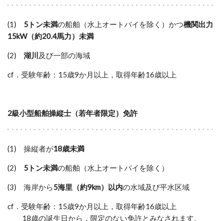
(1)
5トン未満
の船舶（水上オートバイを除く）かつ
機関出力
15kW（約20.4馬力）未満
(2)
湖川
及び一部の海域
cf．受験年齢：15歳9か月以上，取得年齢16歳以上
2級小型船舶操縦士（若年者限定）免許
(1) 操縦者が
18歳未満
(2)
5トン未満
の船舶（水上オートバイを除く）
(3)
海岸から
5海里（約9km）以内
の水域及び平水区域
cf．受験年齢：15歳9か月以上，取得年齢16歳以上
18歳の誕生日から，限定のない免許とみなされます。