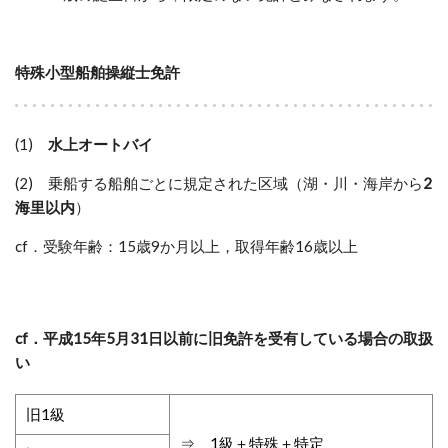
特殊小型船舶操縦士免許
(1)
水上オートバイ
(2) 乗船する船舶ごとに規定された区域（湖・川・海岸から
2
海里以内
）
cf．受験年齢：15歳9か月以上，取得年齢16歳以上
cf．平成15年5月31日以前に旧免許を受有している場合の取扱
い
旧1級
⇒ 1級＋特殊＋特定